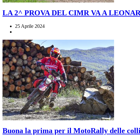
LA 2^ PROVA DEL CIMR VA A LEONAR
25 Aprile 2024
Buona la prima per il MotoRally delle colli