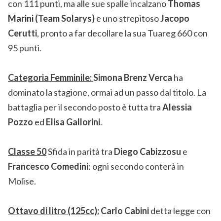
con 111 punti, ma alle sue spalle incalzano
Thomas
Marini (Team Solarys)
e uno strepitoso
Jacopo
Cerutti
, pronto a far decollare la sua Tuareg 660 con
95 punti.
Categoria Femminile:
Simona Brenz Verca
ha
dominato la stagione, ormai ad un passo dal titolo. La
battaglia per il secondo posto è tutta tra
Alessia
Pozzo
ed
Elisa Gallorini
.
Classe 50
Sfida in parità tra
Diego Cabizzosu
e
Francesco Comedini
: ogni secondo conterà in
Molise.
Ottavo di litro (125cc):
Carlo Cabini
detta legge con