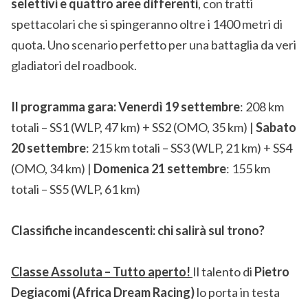
selettivi e quattro aree differenti
, con tratti
spettacolari che si spingeranno oltre i 1400 metri di
quota. Uno scenario perfetto per una battaglia da veri
gladiatori del roadbook.
Il programma gara:
Venerdì 19 settembre
: 208 km
totali – SS1 (WLP, 47 km) + SS2 (OMO, 35 km) |
Sabato
20 settembre
: 215 km totali – SS3 (WLP, 21 km) + SS4
(OMO, 34 km) |
Domenica 21 settembre
: 155 km
totali – SS5 (WLP, 61 km)
Classifiche incandescenti: chi salirà sul trono?
Classe Assoluta – Tutto aperto!
Il talento di
Pietro
Degiacomi (Africa Dream Racing)
lo porta in testa