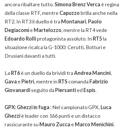
ancora ribaltare tutto.
Simona Brenz Verca
è regina
della classe RTF, mentre
Capuzzo
brilla anche nella
RT2. In RT3 il duello è tra
Montanari
,
Paolo
Degiacomi
e
Martelozzo
, mentre la RT4 vede
Edoardo Rolli
protagonista assoluto. In
RT5
la
situazione ricalca la G-1000: Cerutti, Botturi e
Drusiani davanti a tutti.
La
RT6
è un duello da brividi tra
Andrea Mancini
,
Gava
e
Pietri
, mentre in
RTS
comanda
Fabrizio
Giovanardi
seguito da
Piersanti
ed
Espis
.
GPX: Ghezzi in fuga :
Nel campionato GPX,
Luca
Ghezzi
è leader con 166 punti e un distacco
rassicurante su
Mauro Zucca
e
Marco Menichini
.