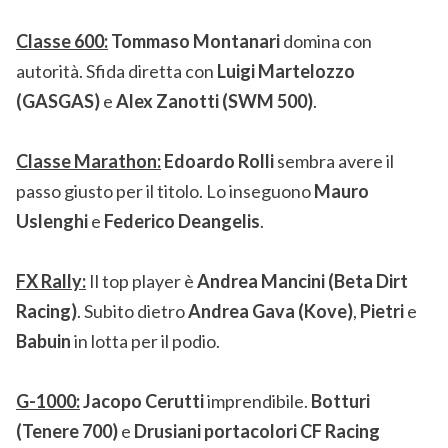
Classe 600:
Tommaso Montanari
domina con
autorità. Sfida diretta con
Luigi Martelozzo
(GASGAS)
e
Alex Zanotti (SWM 500)
.
Classe Marathon:
Edoardo Rolli
sembra avere il
passo giusto per il titolo. Lo inseguono
Mauro
Uslenghi
e
Federico Deangelis
.
FX Rally:
Il top player è
Andrea Mancini (Beta Dirt
Racing)
. Subito dietro
Andrea Gava (Kove)
,
Pietri
e
Babuin
in lotta per il podio.
G-1000:
Jacopo Cerutti
imprendibile.
Botturi
(Tenere 700)
e
Drusiani portacolori CF Racing