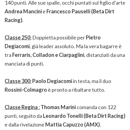
140 punti. Alle sue spalle, occhi puntati sul figlio d’arte
Andrea Mancini
e
Francesco Pauselli (Beta Dirt
Racing)
.
Classe 250:
Doppietta possibile per
Pietro
Degiacomi
, già leader assoluto. Ma la vera bagarre è
tra
Ferraris, Colladon e Ciarpaglini
, distanziati da una
manciata di punti.
Classe 300:
Paolo Degiacomi
in testa, ma il duo
Rossini-Colmagro
è pronto a ribaltare tutto.
Classe Regina :
Thomas Marini
comanda con 122
punti, seguito da
Leonardo Tonelli (Beta Dirt Racing)
e dalla rivelazione
Mattia Capuzzo (AMX)
.