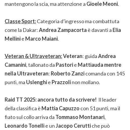
mantengono la scia, ma attenzione a
Gioele Meoni
.
Classe Sport:
Categoria d’ingresso ma combattuta
come la Dakar:
Andrea Zampacorta
è davanti a
Elia
Mellini
e
Marco Maiani
.
Veteran & Ultraveteran:
Veteran
: guida
Andrea
Camanini
, tallonato da
Pastori
e
Mattiauda
mentre
nella Ultraveteran
:
Roberto Zanzi
comanda con 145
punti, ma
Uslenghi
e
Prazzoli
non mollano.
Raid TT 2025: ancora tutto da scrivere!
Il leader
della classifica è
Mattia Capuzzo
con 51 punti, ma il
fiato sul collo arriva da
Tommaso Montanari
,
Leonardo Tonelli
e un
Jacopo Cerutti
che può