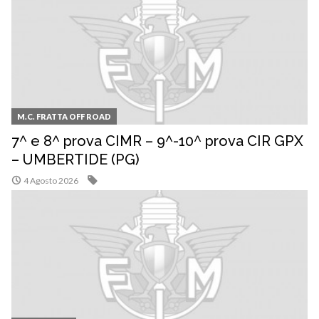
M.C. FRATTA OFF ROAD
7^ e 8^ prova CIMR – 9^-10^ prova CIR GPX
– UMBERTIDE (PG)
4 Agosto 2026