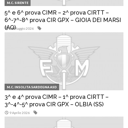
M.C. SIRENTE
5^ e 6^ prova CIMR – 2^ prova CIRTT –
6^-7^-8^ prova CIR GPX – GIOIA DEI MARSI
(AQ)
20 Maggio 2026
M.C. INSOLITA SARDEGNA ASD
3^ e 4^ prova CIMR – 1^ prova CIRTT –
3^-4^-5^ prova CIR GPX – OLBIA (SS)
9 Aprile 2026