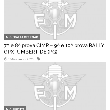
M.C. FRATTA OFF ROAD
7^ e 8^ prova CIMR – 9^ e 10^ prova RALLY
GPX- UMBERTIDE (PG)
18 Novembre 2025
M.C. SIRENTE