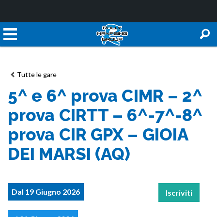
Tutte le gare
5^ e 6^ prova CIMR – 2^
prova CIRTT – 6^-7^-8^
prova CIR GPX – GIOIA
DEI MARSI (AQ)
Dal 19 Giugno 2026
Iscriviti