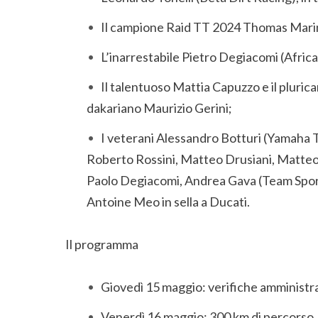
Il campione Raid TT 2024 Thomas Marin
L’inarrestabile Pietro Degiacomi (Afric
Il talentuoso Mattia Capuzzo e il pluric
dakariano Maurizio Gerini;
I veterani Alessandro Botturi (Yamaha 
Roberto Rossini, Matteo Drusiani, Matteo 
Paolo Degiacomi, Andrea Gava (Team Sporte
Antoine Meo in sella a Ducati.
Il programma
Giovedì 15 maggio: verifiche amministra
Venerdì 16 maggio: 300 km di percorso, in