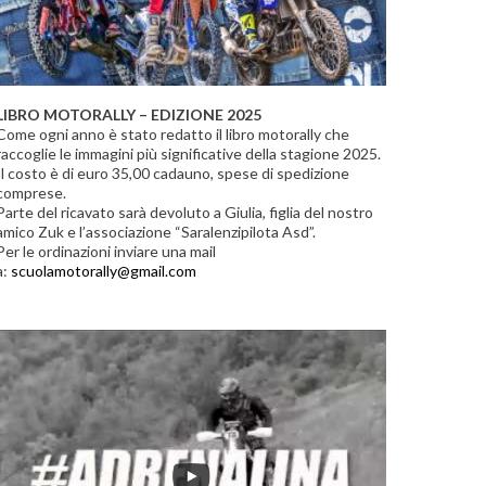
LIBRO MOTORALLY – EDIZIONE 2025
Come ogni anno è stato redatto il libro motorally che
raccoglie le immagini più significative della stagione 2025.
Il costo è di euro 35,00 cadauno, spese di spedizione
comprese.
Parte del ricavato sarà devoluto a Giulia, figlia del nostro
amico Zuk e l’associazione “Saralenzipilota Asd”.
Per le ordinazioni inviare una mail
a:
scuolamotorally@gmail.com
THIS
IS
MOTORALLY!