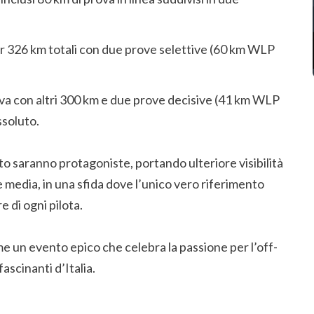
r 326 km totali con due prove selettive (60 km WLP
a con altri 300 km e due prove decisive (41 km WLP
ssoluto.
o saranno protagoniste, portando ulteriore visibilità
 media, in una sfida dove l’unico vero riferimento
e di ogni pilota.
e un evento epico che celebra la passione per l’off-
fascinanti d’Italia.