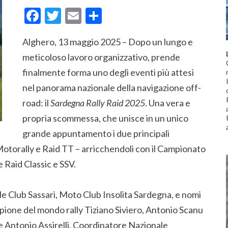
Facebook
Twitter
Email
Condividi
Alghero, 13 maggio 2025 – Dopo un lungo e
meticoloso lavoro organizzativo, prende
finalmente forma uno degli eventi più attesi
nel panorama nazionale della navigazione off-
road: il
Sardegna Rally Raid 2025
. Una vera e
propria scommessa, che unisce in un unico
grande appuntamento i due principali
 Motorally e Raid TT – arricchendoli con il Campionato
e Raid Classic e SSV.
bile Club Sassari, Moto Club Insolita Sardegna, e nomi
pione del mondo rally Tiziano Siviero, Antonio Scanu
e Antonio Assirelli, Coordinatore Nazionale