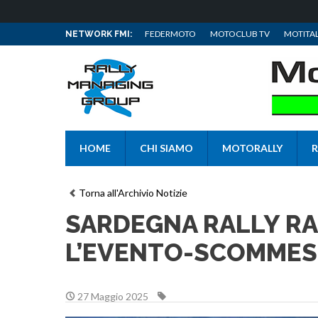
FEDERMOTO
MOTOCLUB TV
MOTITAL
NETWORK FMI:
HOME
CHI SIAMO
MOTORALLY
R
Torna all'Archivio Notizie
SARDEGNA RALLY RAI
L’EVENTO-SCOMMES
27 Maggio 2025