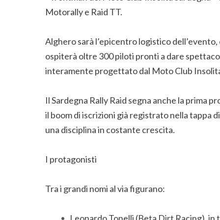
Motorally e Raid TT.
Alghero sarà l’epicentro logistico dell’evento
ospiterà oltre 300 piloti pronti a dare spettac
interamente progettato dal Moto Club Insolit
Il Sardegna Rally Raid segna anche la prima p
il boom di iscrizioni già registrato nella tappa d
una disciplina in costante crescita.
I protagonisti
Tra i grandi nomi al via figurano:
Leonardo Tonelli (Beta Dirt Racing), in 