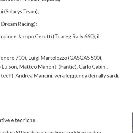
i (Solarys Team);
a Dream Racing);
ampione Jacopo Cerutti (Tuareg Rally 660), il
Tenere 700), Luigi Martelozzo (GASGAS 500),
Luison, Matteo Manenti (Fantic), Carlo Cabini,
ch), Andrea Mancini, vera leggenda dei rally sardi,
tive e tecniche.
clusi 80 km di prova in linea suddivisi in due