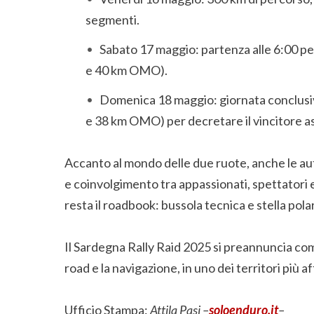
segmenti.
Sabato 17 maggio: partenza alle 6:00 pe
e 40 km OMO).
Domenica 18 maggio: giornata conclusiv
e 38 km OMO) per decretare il vincitore a
Accanto al mondo delle due ruote, anche le aut
e coinvolgimento tra appassionati, spettatori e
resta il roadbook: bussola tecnica e stella polar
Il Sardegna Rally Raid 2025 si preannuncia com
road e la navigazione, in uno dei territori più af
Ufficio Stampa:
Attila Pasi –
soloenduro.it
–