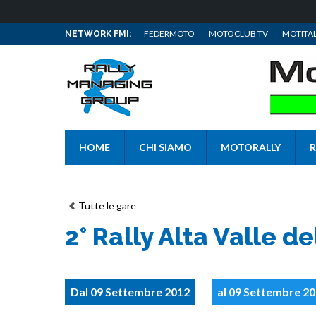
FEDERMOTO
MOTOCLUB TV
MOTITAL
NETWORK FMI:
HOME
CHI SIAMO
MOTORALLY
R
Tutte le gare
2° Rally Alta Valle d
Dal 09 Settembre 2012
al 09 Settembre 2