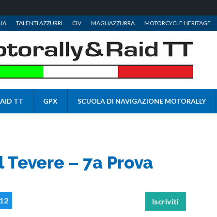
IA
TALENTI AZZURRI
CIV
MAGLIAZZURRA
MOTORCYCLE HERITAGE
AID TT
GPX
SCUOLA DI NAVIGAZIONE MOTORALLY
el Tevere – 7a Prova
012
Iscriviti