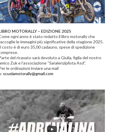
LIBRO MOTORALLY – EDIZIONE 2025
Come ogni anno è stato redatto il libro motorally che
raccoglie le immagini più significative della stagione 2025.
Il costo è di euro 35,00 cadauno, spese di spedizione
comprese.
Parte del ricavato sarà devoluto a Giulia, figlia del nostro
amico Zuk e l’associazione “Saralenzipilota Asd”.
Per le ordinazioni inviare una mail
a:
scuolamotorally@gmail.com
THIS
IS
MOTORALLY!