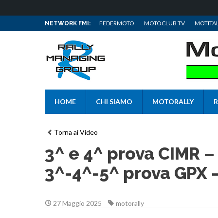
FEDERMOTO
MOTOCLUB TV
MOTITAL
NETWORK FMI:
HOME
CHI SIAMO
MOTORALLY
R
Torna ai Video
3^ e 4^ prova CIMR –
3^-4^-5^ prova GPX –
27 Maggio 2025
motorally