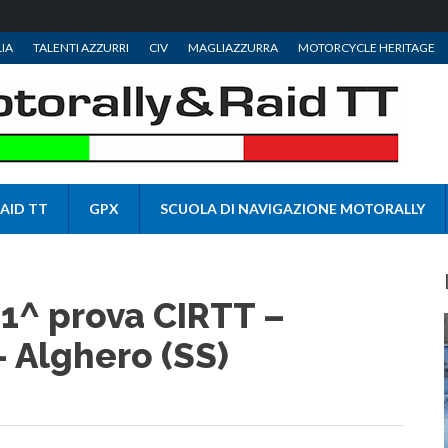
IA
TALENTI AZZURRI
CIV
MAGLIAZZURRA
MOTORCYCLE HERITAGE
AID TT
GPX
SCUOLA DI NAVIGAZIONE MOTORALLY
 1^ prova CIRTT –
 Alghero (SS)