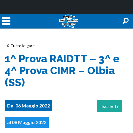
Tutte le gare
1^ Prova RAIDTT – 3^ e
4^ Prova CIMR – Olbia
(SS)
Dal 06 Maggio 2022
Iscriviti
al 08 Maggio 2022