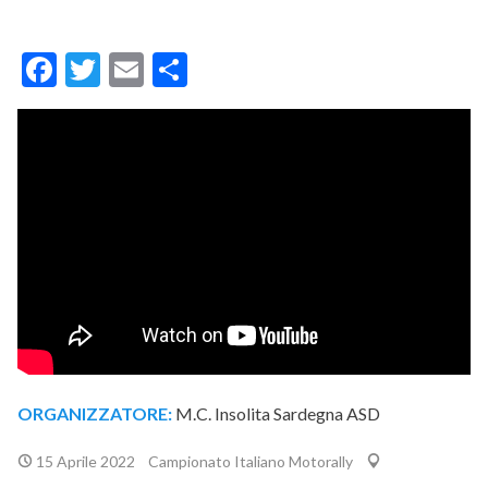
Facebook
Twitter
Email
Condividi
ORGANIZZATORE:
M.C. Insolita Sardegna ASD
15 Aprile 2022
Campionato Italiano Motorally