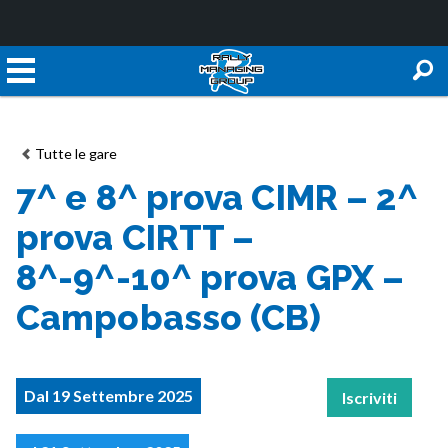
Tutte le gare
7^ e 8^ prova CIMR – 2^
prova CIRTT –
8^-9^-10^ prova GPX –
Campobasso (CB)
Dal 19 Settembre 2025
Iscriviti