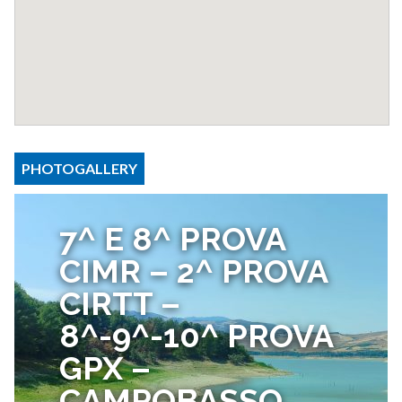
PHOTOGALLERY
7^ E 8^ PROVA
CIMR – 2^ PROVA
CIRTT –
8^-9^-10^ PROVA
GPX –
CAMPOBASSO